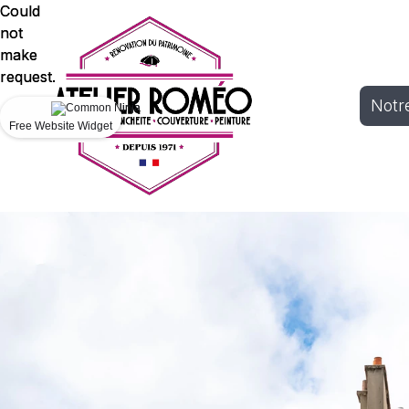
Could
Could
not
not
make
make
request.
request.
Notre
Free Website Widget
Free Website Widget