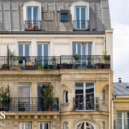
s
nt.