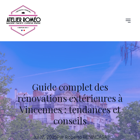
Guide complet des
rénovations extérieures à
Vincennes : tendances et
conseils
Jul 12, 2025
Par
Roberto
BENINCASA