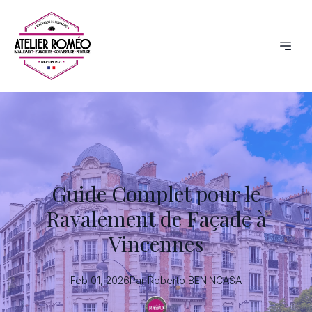
Guide Complet pour le
Ravalement de Façade à
Vincennes
Feb 01, 2026
Par
Roberto
BENINCASA