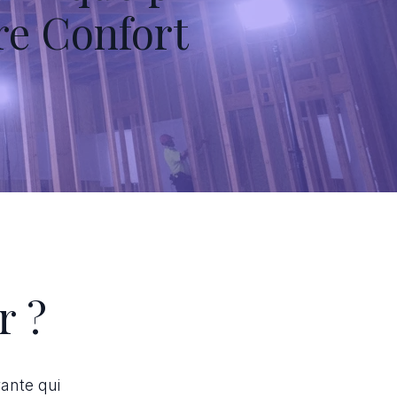
re Confort
r ?
vante qui