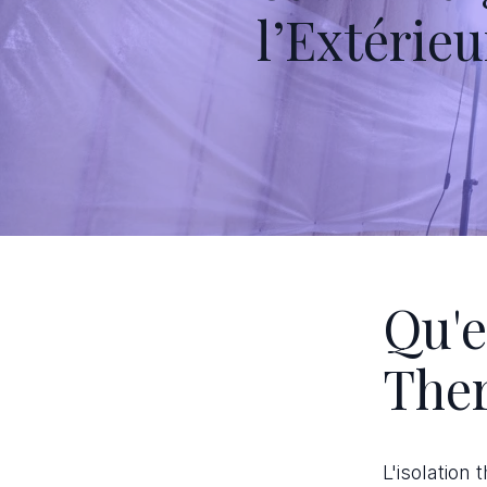
l’Extérie
Qu'e
Ther
L'isolation