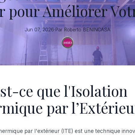
ur pour Améliorer Vot
Jun 07, 2026
·
Par
Roberto
BENINCASA
st-ce que l'Isolation
mique par l’Extérieu
 thermique par l'extérieur (ITE) est une technique inno