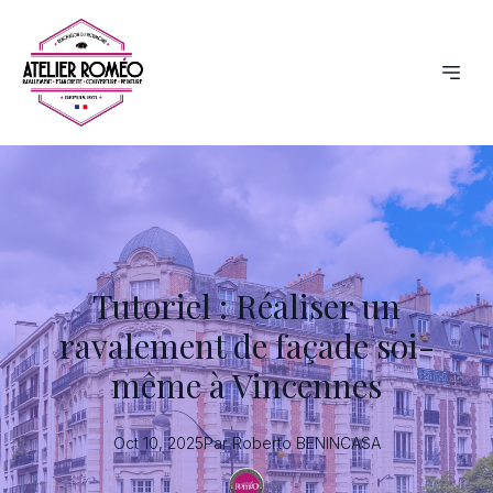
Tutoriel : Réaliser un
ravalement de façade soi-
même à Vincennes
Oct 10, 2025
Par
Roberto
BENINCASA